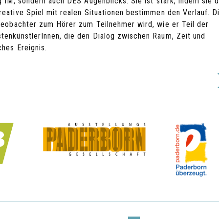
g IM, sondern auch DES Augenblicks. Sie ist stark, indem sie d
reative Spiel mit realen Situationen bestimmen den Verlauf. D
 Beobachter zum Hörer zum Teilnehmer wird, wie er Teil der
tenkünstlerInnen, die den Dialog zwischen Raum, Zeit und
ches Ereignis.