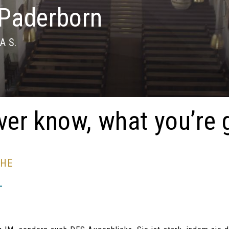
 Paderborn
A S.
ver know, what you’re 
CHE